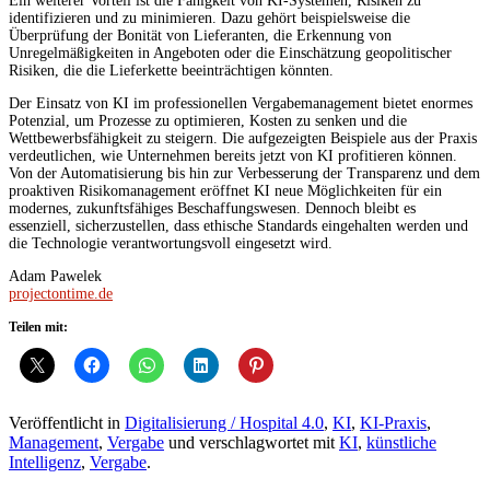
Ein weiterer Vorteil ist die Fähigkeit von KI-Systemen, Risiken zu
identifizieren und zu minimieren. Dazu gehört beispielsweise die
Überprüfung der Bonität von Lieferanten, die Erkennung von
Unregelmäßigkeiten in Angeboten oder die Einschätzung geopolitischer
Risiken, die die Lieferkette beeinträchtigen könnten.
Der Einsatz von KI im professionellen Vergabemanagement bietet enormes
Potenzial, um Prozesse zu optimieren, Kosten zu senken und die
Wettbewerbsfähigkeit zu steigern. Die aufgezeigten Beispiele aus der Praxis
verdeutlichen, wie Unternehmen bereits jetzt von KI profitieren können.
Von der Automatisierung bis hin zur Verbesserung der Transparenz und dem
proaktiven Risikomanagement eröffnet KI neue Möglichkeiten für ein
modernes, zukunftsfähiges Beschaffungswesen. Dennoch bleibt es
essenziell, sicherzustellen, dass ethische Standards eingehalten werden und
die Technologie verantwortungsvoll eingesetzt wird.
Adam Pawelek
projectontime.de
Teilen mit:
Veröffentlicht in
Digitalisierung / Hospital 4.0
,
KI
,
KI-Praxis
,
Management
,
Vergabe
und verschlagwortet mit
KI
,
künstliche
Intelligenz
,
Vergabe
.