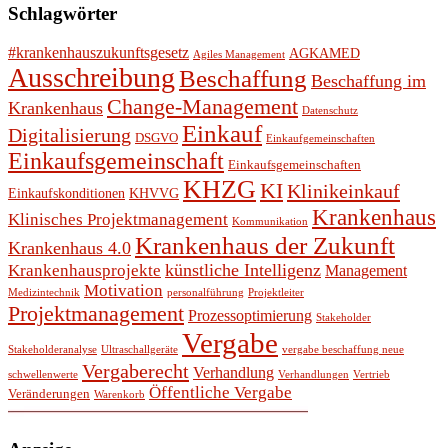
Schlagwörter
#krankenhauszukunftsgesetz
AGKAMED
Agiles Management
Ausschreibung
Beschaffung
Beschaffung im
Change-Management
Krankenhaus
Datenschutz
Einkauf
Digitalisierung
DSGVO
Einkaufgemeinschaften
Einkaufsgemeinschaft
Einkaufsgemeinschaften
KHZG
KI
Klinikeinkauf
Einkaufskonditionen
KHVVG
Krankenhaus
Klinisches Projektmanagement
Kommunikation
Krankenhaus der Zukunft
Krankenhaus 4.0
künstliche Intelligenz
Krankenhausprojekte
Management
Motivation
Medizintechnik
personalführung
Projektleiter
Projektmanagement
Prozessoptimierung
Stakeholder
Vergabe
Stakeholderanalyse
Ultraschallgeräte
vergabe beschaffung neue
Vergaberecht
Verhandlung
schwellenwerte
Verhandlungen
Vertrieb
Öffentliche Vergabe
Veränderungen
Warenkorb