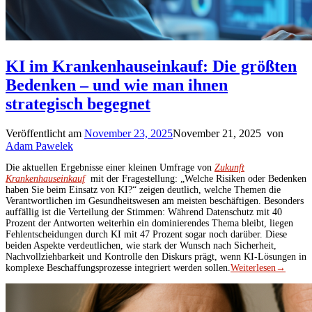
KI im Krankenhauseinkauf: Die größten
Bedenken – und wie man ihnen
strategisch begegnet
Veröffentlicht am
November 23, 2025
November 21, 2025
von
Adam Pawelek
Die aktuellen Ergebnisse einer kleinen Umfrage von
Zukunft
Krankenhauseinkauf
mit der Fragestellung: „Welche Risiken oder Bedenken
haben Sie beim Einsatz von KI?“ zeigen deutlich, welche Themen die
Verantwortlichen im Gesundheitswesen am meisten beschäftigen. Besonders
auffällig ist die Verteilung der Stimmen: Während Datenschutz mit 40
Prozent der Antworten weiterhin ein dominierendes Thema bleibt, liegen
Fehlentscheidungen durch KI mit 47 Prozent sogar noch darüber. Diese
beiden Aspekte verdeutlichen, wie stark der Wunsch nach Sicherheit,
Nachvollziehbarkeit und Kontrolle den Diskurs prägt, wenn KI-Lösungen in
komplexe Beschaffungsprozesse integriert werden sollen.
Weiterlesen
→