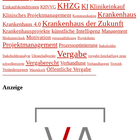
KHZG
KI
Klinikeinkauf
Einkaufskonditionen
KHVVG
Krankenhaus
Klinisches Projektmanagement
Kommunikation
Krankenhaus der Zukunft
Krankenhaus 4.0
künstliche Intelligenz
Krankenhausprojekte
Management
Motivation
Medizintechnik
personalführung
Projektleiter
Projektmanagement
Prozessoptimierung
Stakeholder
Vergabe
Stakeholderanalyse
Ultraschallgeräte
vergabe beschaffung neue
Vergaberecht
Verhandlung
schwellenwerte
Verhandlungen
Vertrieb
Öffentliche Vergabe
Veränderungen
Warenkorb
Anzeige