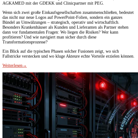
AGKAMED mit der GDEKK und Clinicpartner mit PEG.
Wenn sich zwei große Einkaufsgesellschaften zusammenschließen, bedeutet
das nicht nur neue Logos auf PowerPoint-Folien, sondern ein ganzes
Bündel an Umwälzungen – strategisch, operativ und wirtschaftlich.
Besonders Krankenhäuser als Kunden und Lieferanten als Partner stehen
dann vor fundamentalen Fragen: Wo liegen die Risiken? Wer kann
profitieren? Und wie navigiert man sicher durch diese
Transformationsprozesse?
Ein Blick auf die typischen Phasen solcher Fusionen zeigt, wo sich
Fallstricke verstecken und wo kluge Akteure echte Vorteile erzielen können.
Weiterlesen
→