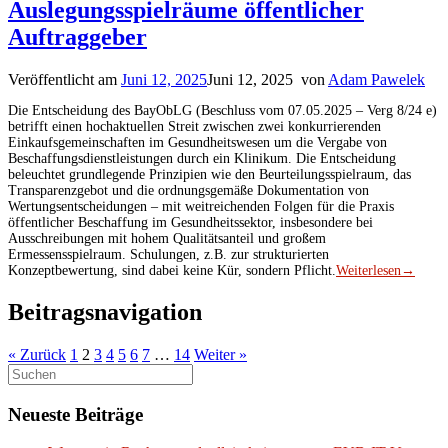
Auslegungsspielräume öffentlicher
Auftraggeber
Veröffentlicht am
Juni 12, 2025
Juni 12, 2025
von
Adam Pawelek
Die Entscheidung des BayObLG (Beschluss vom 07.05.2025 – Verg 8/24 e)
betrifft einen hochaktuellen Streit zwischen zwei konkurrierenden
Einkaufsgemeinschaften im Gesundheitswesen um die Vergabe von
Beschaffungsdienstleistungen durch ein Klinikum. Die Entscheidung
beleuchtet grundlegende Prinzipien wie den Beurteilungsspielraum, das
Transparenzgebot und die ordnungsgemäße Dokumentation von
Wertungsentscheidungen – mit weitreichenden Folgen für die Praxis
öffentlicher Beschaffung im Gesundheitssektor, insbesondere bei
Ausschreibungen mit hohem Qualitätsanteil und großem
Ermessensspielraum. Schulungen, z.B. zur strukturierten
Konzeptbewertung, sind dabei keine Kür, sondern Pflicht.
Weiterlesen
→
Beitragsnavigation
« Zurück
1
2
3
4
5
6
7
…
14
Weiter »
Suchen
nach:
Neueste Beiträge