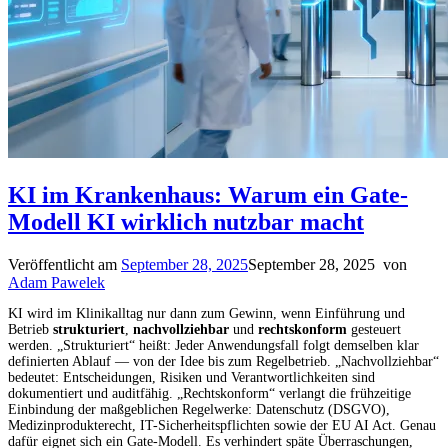
KI im Krankenhaus: Warum ein Gate-
Modell KI wirklich nutzbar macht
Veröffentlicht am
September 28, 2025
September 28, 2025
von
Adam Pawelek
KI wird im Klinikalltag nur dann zum Gewinn, wenn Einführung und
Betrieb
strukturiert
,
nachvollziehbar
und
rechtskonform
gesteuert
werden. „Strukturiert“ heißt: Jeder Anwendungsfall folgt demselben klar
definierten Ablauf — von der Idee bis zum Regelbetrieb. „Nachvollziehbar“
bedeutet: Entscheidungen, Risiken und Verantwortlichkeiten sind
dokumentiert und auditfähig. „Rechtskonform“ verlangt die frühzeitige
Einbindung der maßgeblichen Regelwerke: Datenschutz (DSGVO),
Medizinprodukterecht, IT-Sicherheitspflichten sowie der EU AI Act. Genau
dafür eignet sich ein Gate-Modell. Es verhindert späte Überraschungen,