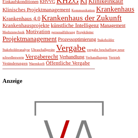
KHZG
KI
Klinikeinkauf
Einkaufskonditionen
KHVVG
Krankenhaus
Klinisches Projektmanagement
Kommunikation
Krankenhaus der Zukunft
Krankenhaus 4.0
künstliche Intelligenz
Krankenhausprojekte
Management
Motivation
Medizintechnik
personalführung
Projektleiter
Projektmanagement
Prozessoptimierung
Stakeholder
Vergabe
Stakeholderanalyse
Ultraschallgeräte
vergabe beschaffung neue
Vergaberecht
Verhandlung
schwellenwerte
Verhandlungen
Vertrieb
Öffentliche Vergabe
Veränderungen
Warenkorb
Anzeige