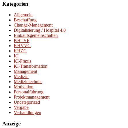
Kategorien
Allgemein
Beschaffung
Change-Management
Digitalisierung / Hospital 4.0
Einkaufsgemeinschaften
KHTVF
KHVVG
KHZG
KI
KI-Praxis
KI-Transformation
Management
Medizin
Medizintechnik
Motivation
Personalführung
Projektmanagement
Uncategorized
Vergabe
Verhandlungen
Anzeige