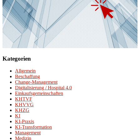
Kategorien
Allgemein
Beschaffung
Change-Management
Digitalisierung / Hospital 4.0
Einkaufsgemeinschaften
KHTVF
KHVVG
KHZG
KI
KI-Praxis
KI-Transformation
Management
Medizin