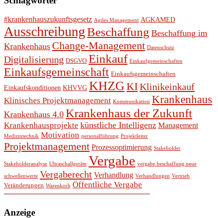
Schlagwörter
#krankenhauszukunftsgesetz
AGKAMED
Agiles Management
Ausschreibung
Beschaffung
Beschaffung im
Change-Management
Krankenhaus
Datenschutz
Einkauf
Digitalisierung
DSGVO
Einkaufgemeinschaften
Einkaufsgemeinschaft
Einkaufsgemeinschaften
KHZG
KI
Klinikeinkauf
Einkaufskonditionen
KHVVG
Krankenhaus
Klinisches Projektmanagement
Kommunikation
Krankenhaus der Zukunft
Krankenhaus 4.0
künstliche Intelligenz
Krankenhausprojekte
Management
Motivation
Medizintechnik
personalführung
Projektleiter
Projektmanagement
Prozessoptimierung
Stakeholder
Vergabe
Stakeholderanalyse
Ultraschallgeräte
vergabe beschaffung neue
Vergaberecht
Verhandlung
schwellenwerte
Verhandlungen
Vertrieb
Öffentliche Vergabe
Veränderungen
Warenkorb
Anzeige