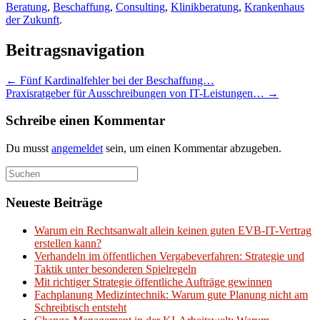
Beratung
,
Beschaffung
,
Consulting
,
Klinikberatung
,
Krankenhaus
der Zukunft
.
Beitragsnavigation
←
Fünf Kardinalfehler bei der Beschaffung…
Praxisratgeber für Ausschreibungen von IT-Leistungen…
→
Schreibe einen Kommentar
Du musst
angemeldet
sein, um einen Kommentar abzugeben.
Suchen
nach:
Neueste Beiträge
Warum ein Rechtsanwalt allein keinen guten EVB-IT-Vertrag
erstellen kann?
Verhandeln im öffentlichen Vergabeverfahren: Strategie und
Taktik unter besonderen Spielregeln
Mit richtiger Strategie öffentliche Aufträge gewinnen
Fachplanung Medizintechnik: Warum gute Planung nicht am
Schreibtisch entsteht