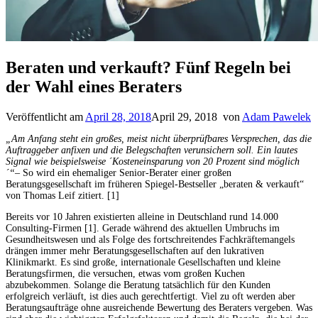
Beraten und verkauft? Fünf Regeln bei
der Wahl eines Beraters
Veröffentlicht am
April 28, 2018
April 29, 2018
von
Adam Pawelek
„Am Anfang steht ein großes, meist nicht überprüfbares Versprechen, das die
Auftraggeber anfixen und die Belegschaften verunsichern soll. Ein lautes
Signal wie beispielsweise ´Kosteneinsparung von 20 Prozent sind möglich
´“
– So wird ein ehemaliger Senior-Berater einer großen
Beratungsgesellschaft im früheren Spiegel-Bestseller „beraten & verkauft“
von Thomas Leif zitiert. [1]
Bereits vor 10 Jahren existierten alleine in Deutschland rund 14.000
Consulting-Firmen [1]. Gerade während des aktuellen Umbruchs im
Gesundheitswesen und als Folge des fortschreitendes Fachkräftemangels
drängen immer mehr Beratungsgesellschaften auf den lukrativen
Klinikmarkt. Es sind große, internationale Gesellschaften und kleine
Beratungsfirmen, die versuchen, etwas vom großen Kuchen
abzubekommen. Solange die Beratung tatsächlich für den Kunden
erfolgreich verläuft, ist dies auch gerechtfertigt. Viel zu oft werden aber
Beratungsaufträge ohne ausreichende Bewertung des Beraters vergeben. Was