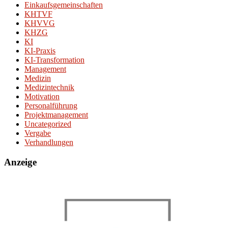
Einkaufsgemeinschaften
KHTVF
KHVVG
KHZG
KI
KI-Praxis
KI-Transformation
Management
Medizin
Medizintechnik
Motivation
Personalführung
Projektmanagement
Uncategorized
Vergabe
Verhandlungen
Anzeige