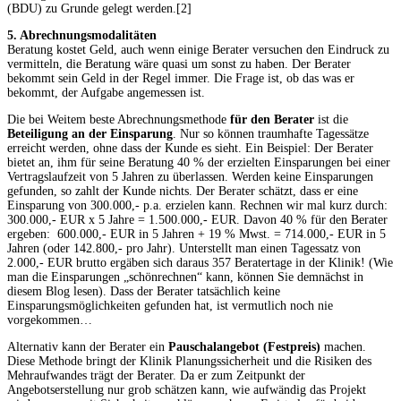
(BDU) zu Grunde gelegt werden.[2]
5. Abrechnungsmodalitäten
Beratung kostet Geld, auch wenn einige Berater versuchen den Eindruck zu
vermitteln, die Beratung wäre quasi um sonst zu haben. Der Berater
bekommt sein Geld in der Regel immer. Die Frage ist, ob das was er
bekommt, der Aufgabe angemessen ist.
Die bei Weitem beste Abrechnungsmethode
für den Berater
ist die
Beteiligung an der Einsparung
. Nur so können traumhafte Tagessätze
erreicht werden, ohne dass der Kunde es sieht. Ein Beispiel: Der Berater
bietet an, ihm für seine Beratung 40 % der erzielten Einsparungen bei einer
Vertragslaufzeit von 5 Jahren zu überlassen. Werden keine Einsparungen
gefunden, so zahlt der Kunde nichts. Der Berater schätzt, dass er eine
Einsparung von 300.000,- p.a. erzielen kann. Rechnen wir mal kurz durch:
300.000,- EUR x 5 Jahre = 1.500.000,- EUR. Davon 40 % für den Berater
ergeben: 600.000,- EUR in 5 Jahren + 19 % Mwst. = 714.000,- EUR in 5
Jahren (oder 142.800,- pro Jahr). Unterstellt man einen Tagessatz von
2.000,- EUR brutto ergäben sich daraus 357 Beratertage in der Klinik! (Wie
man die Einsparungen „schönrechnen“ kann, können Sie demnächst in
diesem Blog lesen). Dass der Berater tatsächlich keine
Einsparungsmöglichkeiten gefunden hat, ist vermutlich noch nie
vorgekommen…
Alternativ kann der Berater ein
Pauschalangebot (Festpreis)
machen.
Diese Methode bringt der Klinik Planungssicherheit und die Risiken des
Mehraufwandes trägt der Berater. Da er zum Zeitpunkt der
Angebotserstellung nur grob schätzen kann, wie aufwändig das Projekt