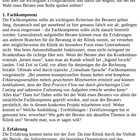
sind aber die wichtigsten Erfolgsfaktoren und damit die Regeln, die bei der
Wahl eines Berates eine Rolle spielen sollten?
1. Fachkompetenz
Die Fachkompetenz sollte als wichtigstes Kriterium des Beraters gelten.
Jung, dynamisch und gut aussehend ist hier genauso falsch wie alt, gediegen
und etwas eingerostet – die Fachkompetenz sollte nicht danach beurteilt
werden. Generalistisch aufgestellte Berater können zwar die Erfahrungen
aus anderen Branchen für die Beratung in der Klinik nutzen, sie verstehen
aber möglicherweise die Klinik als besondere Form eines Unternehmens
nicht. Was beim Automobilhandel funktioniert, muss nicht zwingend im
Krankenhaus die richtige Idee sein. Wenn der Berater aber das Krankenhaus
erstmals „lernen muss“, kann man als Kunde schnell bei „Jugend forscht“
landen. Und Zeit ist Geld, vor allem für denjenigen der die Rechnung
bezahlt. Oftmals wird durch typische „Consultant-Sprache“ Fachkompetenz
vorgetäuscht: „
Bei unserem konzeptionellen Ansatz haben wird komplexe
Erklärungsvariablen mittels gewichteten Mittelwerten ermittelt und können
konkludieren, dass der Best-Practice-Flow nur durch gleichzeitiges Cost-
Cutting und sukzessive Entlastung von Aufgaben erreicht werden kann“
.
Alles klar? Dann los! Daher sollte bei der Wahl eines Beraters vor allem die
tatsächliche Fachkompetenz geprüft werden, und zwar des Beraters
persönlich, der in diesem konkreten Projekt mitarbeiten wird: Woher
kommt er? Welche Ausbildung / Fortbildungen / Zertifizierungen hat er
genossen bzw. erworben? Wie geht der Berater mit aktuellen Themen in der
Klinik um? Versteht man, was er sagen will?
2. Erfahrung
Die Erfahrung kommt meist mit der Zeit. Da eine Klinik durch die Vielfalt
der Berufe, der Anforderungen, die besondere Organisation und den