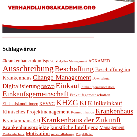
Schlagwörter
#krankenhauszukunftsgesetz
AGKAMED
Agiles Management
Ausschreibung
Beschaffung
Beschaffung im
Change-Management
Krankenhaus
Datenschutz
Einkauf
Digitalisierung
DSGVO
Einkaufgemeinschaften
Einkaufsgemeinschaft
Einkaufsgemeinschaften
KHZG
KI
Klinikeinkauf
Einkaufskonditionen
KHVVG
Krankenhaus
Klinisches Projektmanagement
Kommunikation
Krankenhaus der Zukunft
Krankenhaus 4.0
künstliche Intelligenz
Krankenhausprojekte
Management
Motivation
Medizintechnik
personalführung
Projektleiter