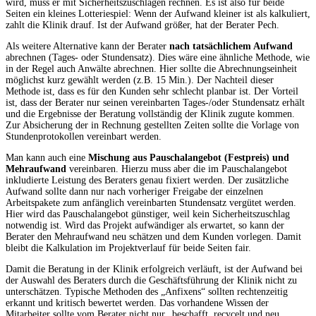
wird, muss er mit Sicherheitszuschlägen rechnen. Es ist also für beide
Seiten ein kleines Lotteriespiel: Wenn der Aufwand kleiner ist als kalkuliert,
zahlt die Klinik drauf. Ist der Aufwand größer, hat der Berater Pech.
Als weitere Alternative kann der Berater
nach tatsächlichem Aufwand
abrechnen (Tages- oder Stundensatz). Dies wäre eine ähnliche Methode, wie
in der Regel auch Anwälte abrechnen. Hier sollte die Abrechnungseinheit
möglichst kurz gewählt werden (z.B. 15 Min.). Der Nachteil dieser
Methode ist, dass es für den Kunden sehr schlecht planbar ist. Der Vorteil
ist, dass der Berater nur seinen vereinbarten Tages-/oder Stundensatz erhält
und die Ergebnisse der Beratung vollständig der Klinik zugute kommen.
Zur Absicherung der in Rechnung gestellten Zeiten sollte die Vorlage von
Stundenprotokollen vereinbart werden.
Man kann auch eine
Mischung aus Pauschalangebot (Festpreis) und
Mehraufwand
vereinbaren. Hierzu muss aber die im Pauschalangebot
inkludierte Leistung des Beraters genau fixiert werden. Der zusätzliche
Aufwand sollte dann nur nach vorheriger Freigabe der einzelnen
Arbeitspakete zum anfänglich vereinbarten Stundensatz vergütet werden.
Hier wird das Pauschalangebot günstiger, weil kein Sicherheitszuschlag
notwendig ist. Wird das Projekt aufwändiger als erwartet, so kann der
Berater den Mehraufwand neu schätzen und dem Kunden vorlegen. Damit
bleibt die Kalkulation im Projektverlauf für beide Seiten fair.
Damit die Beratung in der Klinik erfolgreich verläuft, ist der Aufwand bei
der Auswahl des Beraters durch die Geschäftsführung der Klinik nicht zu
unterschätzen. Typische Methoden des „Anfixens“ sollten rechtenzeitig
erkannt und kritisch bewertet werden. Das vorhandene Wissen der
Mitarbeiter sollte vom Berater nicht nur „beschafft, recycelt und neu