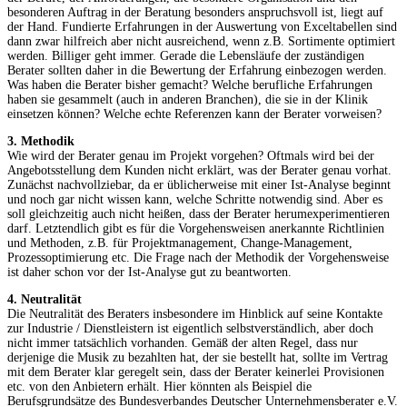
besonderen Auftrag in der Beratung besonders anspruchsvoll ist, liegt auf
der Hand. Fundierte Erfahrungen in der Auswertung von Exceltabellen sind
dann zwar hilfreich aber nicht ausreichend, wenn z.B. Sortimente optimiert
werden. Billiger geht immer. Gerade die Lebensläufe der zuständigen
Berater sollten daher in die Bewertung der Erfahrung einbezogen werden.
Was haben die Berater bisher gemacht? Welche berufliche Erfahrungen
haben sie gesammelt (auch in anderen Branchen), die sie in der Klinik
einsetzen können? Welche echte Referenzen kann der Berater vorweisen?
3. Methodik
Wie wird der Berater genau im Projekt vorgehen? Oftmals wird bei der
Angebotsstellung dem Kunden nicht erklärt, was der Berater genau vorhat.
Zunächst nachvollziebar, da er üblicherweise mit einer Ist-Analyse beginnt
und noch gar nicht wissen kann, welche Schritte notwendig sind. Aber es
soll gleichzeitig auch nicht heißen, dass der Berater herumexperimentieren
darf. Letztendlich gibt es für die Vorgehensweisen anerkannte Richtlinien
und Methoden, z.B. für Projektmanagement, Change-Management,
Prozessoptimierung etc. Die Frage nach der Methodik der Vorgehensweise
ist daher schon vor der Ist-Analyse gut zu beantworten.
4. Neutralität
Die Neutralität des Beraters insbesondere im Hinblick auf seine Kontakte
zur Industrie / Dienstleistern ist eigentlich selbstverständlich, aber doch
nicht immer tatsächlich vorhanden. Gemäß der alten Regel, dass nur
derjenige die Musik zu bezahlten hat, der sie bestellt hat, sollte im Vertrag
mit dem Berater klar geregelt sein, dass der Berater keinerlei Provisionen
etc. von den Anbietern erhält. Hier könnten als Beispiel die
Berufsgrundsätze des Bundesverbandes Deutscher Unternehmensberater e.V.