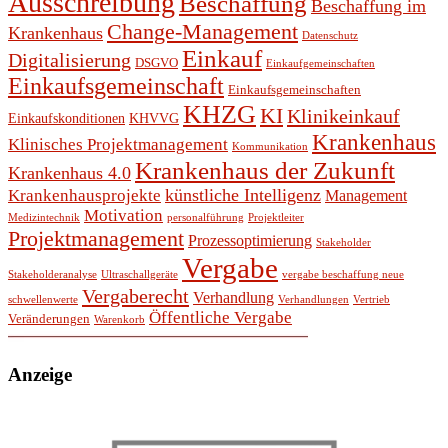
Ausschreibung
Beschaffung
Beschaffung im
Change-Management
Krankenhaus
Datenschutz
Einkauf
Digitalisierung
DSGVO
Einkaufgemeinschaften
Einkaufsgemeinschaft
Einkaufsgemeinschaften
KHZG
KI
Klinikeinkauf
Einkaufskonditionen
KHVVG
Krankenhaus
Klinisches Projektmanagement
Kommunikation
Krankenhaus der Zukunft
Krankenhaus 4.0
künstliche Intelligenz
Krankenhausprojekte
Management
Motivation
Medizintechnik
personalführung
Projektleiter
Projektmanagement
Prozessoptimierung
Stakeholder
Vergabe
Stakeholderanalyse
Ultraschallgeräte
vergabe beschaffung neue
Vergaberecht
Verhandlung
schwellenwerte
Verhandlungen
Vertrieb
Öffentliche Vergabe
Veränderungen
Warenkorb
Anzeige