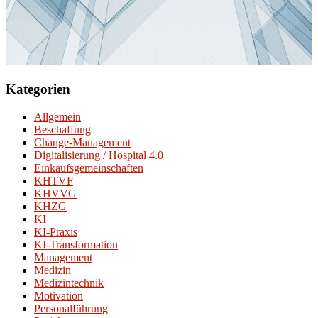
Kategorien
Allgemein
Beschaffung
Change-Management
Digitalisierung / Hospital 4.0
Einkaufsgemeinschaften
KHTVF
KHVVG
KHZG
KI
KI-Praxis
KI-Transformation
Management
Medizin
Medizintechnik
Motivation
Personalführung