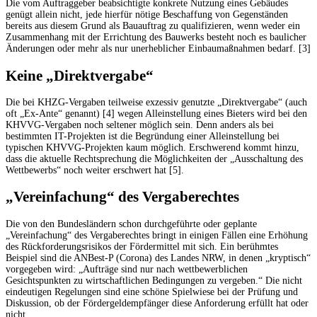
Die vom Auftraggeber beabsichtigte konkrete Nutzung eines Gebäudes
genügt allein nicht, jede hierfür nötige Beschaffung von Gegenständen
bereits aus diesem Grund als Bauauftrag zu qualifizieren, wenn weder ein
Zusammenhang mit der Errichtung des Bauwerks besteht noch es baulicher
Änderungen oder mehr als nur unerheblicher Einbaumaßnahmen bedarf. [3]
Keine „Direktvergabe“
Die bei KHZG-Vergaben teilweise exzessiv genutzte „Direktvergabe“ (auch
oft „Ex-Ante“ genannt) [4] wegen Alleinstellung eines Bieters wird bei den
KHVVG-Vergaben noch seltener möglich sein. Denn anders als bei
bestimmten IT-Projekten ist die Begründung einer Alleinstellung bei
typischen KHVVG-Projekten kaum möglich. Erschwerend kommt hinzu,
dass die aktuelle Rechtsprechung die Möglichkeiten der „Ausschaltung des
Wettbewerbs“ noch weiter erschwert hat [5].
„Vereinfachung“ des Vergaberechtes
Die von den Bundesländern schon durchgeführte oder geplante
„Vereinfachung“ des Vergaberechtes bringt in einigen Fällen eine Erhöhung
des Rückforderungsrisikos der Fördermittel mit sich. Ein berühmtes
Beispiel sind die ANBest-P (Corona) des Landes NRW, in denen „kryptisch“
vorgegeben wird: „Aufträge sind nur nach wettbewerblichen
Gesichtspunkten zu wirtschaftlichen Bedingungen zu vergeben.“ Die nicht
eindeutigen Regelungen sind eine schöne Spielwiese bei der Prüfung und
Diskussion, ob der Fördergeldempfänger diese Anforderung erfüllt hat oder
nicht.