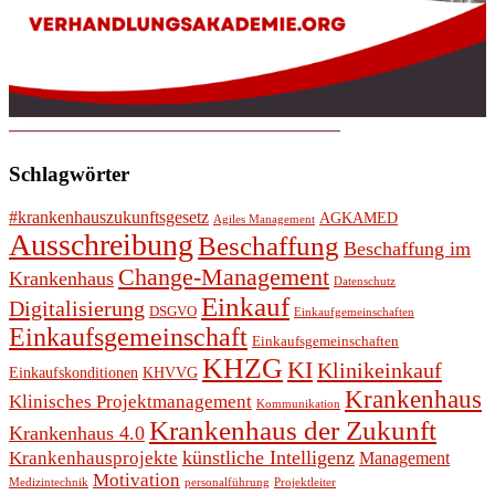
Schlagwörter
#krankenhauszukunftsgesetz
AGKAMED
Agiles Management
Ausschreibung
Beschaffung
Beschaffung im
Change-Management
Krankenhaus
Datenschutz
Einkauf
Digitalisierung
DSGVO
Einkaufgemeinschaften
Einkaufsgemeinschaft
Einkaufsgemeinschaften
KHZG
KI
Klinikeinkauf
Einkaufskonditionen
KHVVG
Krankenhaus
Klinisches Projektmanagement
Kommunikation
Krankenhaus der Zukunft
Krankenhaus 4.0
künstliche Intelligenz
Krankenhausprojekte
Management
Motivation
Medizintechnik
personalführung
Projektleiter