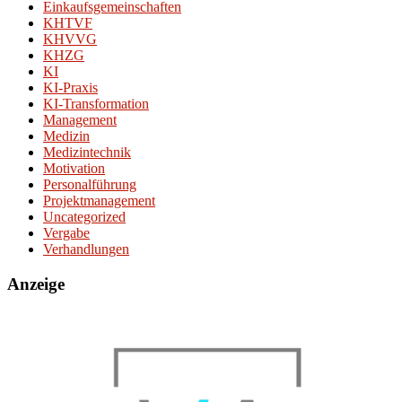
Einkaufsgemeinschaften
KHTVF
KHVVG
KHZG
KI
KI-Praxis
KI-Transformation
Management
Medizin
Medizintechnik
Motivation
Personalführung
Projektmanagement
Uncategorized
Vergabe
Verhandlungen
Anzeige