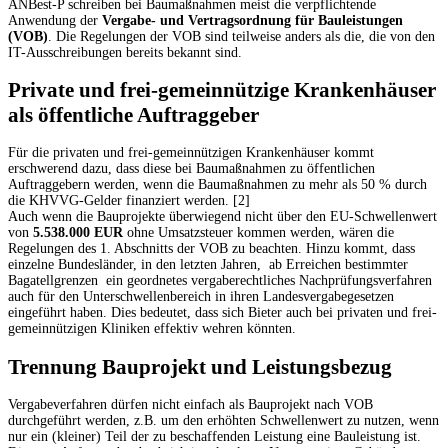
ANBest-P schreiben bei Baumaßnahmen meist die verpflichtende
Anwendung der
Vergabe- und Vertragsordnung für Bauleistungen
(VOB)
. Die Regelungen der VOB sind teilweise anders als die, die von den
IT-Ausschreibungen bereits bekannt sind.
Private und frei-gemeinnützige Krankenhäuser
als öffentliche Auftraggeber
Für die privaten und frei-gemeinnützigen Krankenhäuser kommt
erschwerend dazu, dass diese bei Baumaßnahmen zu öffentlichen
Auftraggebern werden, wenn die Baumaßnahmen zu mehr als 50 % durch
die KHVVG-Gelder finanziert werden. [2]
Auch wenn die Bauprojekte überwiegend nicht über den EU-Schwellenwert
von
5.538.000 EUR
ohne Umsatzsteuer kommen werden, wären die
Regelungen des 1. Abschnitts der VOB zu beachten. Hinzu kommt, dass
einzelne Bundesländer, in den letzten Jahren, ab Erreichen bestimmter
Bagatellgrenzen ein geordnetes vergaberechtliches Nachprüfungsverfahren
auch für den Unterschwellenbereich in ihren Landesvergabegesetzen
eingeführt haben. Dies bedeutet, dass sich Bieter auch bei privaten und frei-
gemeinnützigen Kliniken effektiv wehren könnten.
Trennung Bauprojekt und Leistungsbezug
Vergabeverfahren dürfen nicht einfach als Bauprojekt nach VOB
durchgeführt werden, z.B. um den erhöhten Schwellenwert zu nutzen, wenn
nur ein (kleiner) Teil der zu beschaffenden Leistung eine Bauleistung ist.