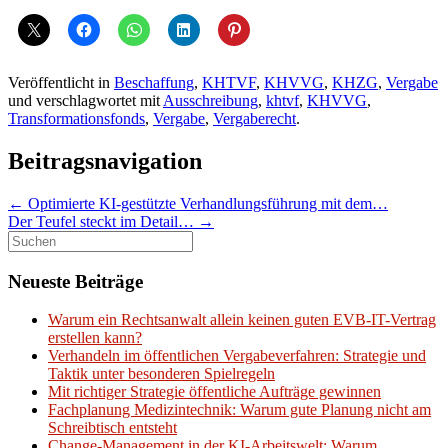
Veröffentlicht in
Beschaffung
,
KHTVF
,
KHVVG
,
KHZG
,
Vergabe
und verschlagwortet mit
Ausschreibung
,
khtvf
,
KHVVG
,
Transformationsfonds
,
Vergabe
,
Vergaberecht
.
Beitragsnavigation
←
Optimierte KI-gestützte Verhandlungsführung mit dem…
Der Teufel steckt im Detail…
→
Suchen
nach:
Neueste Beiträge
Warum ein Rechtsanwalt allein keinen guten EVB-IT-Vertrag
erstellen kann?
Verhandeln im öffentlichen Vergabeverfahren: Strategie und
Taktik unter besonderen Spielregeln
Mit richtiger Strategie öffentliche Aufträge gewinnen
Fachplanung Medizintechnik: Warum gute Planung nicht am
Schreibtisch entsteht
Change-Management in der KI-Arbeitswelt: Warum