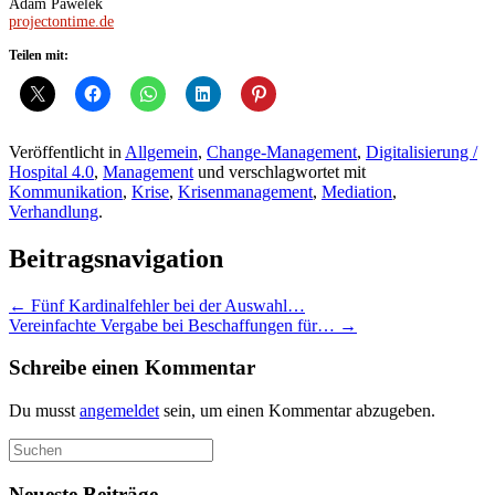
Adam Pawelek
projectontime.de
Teilen mit:
Veröffentlicht in
Allgemein
,
Change-Management
,
Digitalisierung /
Hospital 4.0
,
Management
und verschlagwortet mit
Kommunikation
,
Krise
,
Krisenmanagement
,
Mediation
,
Verhandlung
.
Beitragsnavigation
←
Fünf Kardinalfehler bei der Auswahl…
Vereinfachte Vergabe bei Beschaffungen für…
→
Schreibe einen Kommentar
Du musst
angemeldet
sein, um einen Kommentar abzugeben.
Suchen
nach:
Neueste Beiträge