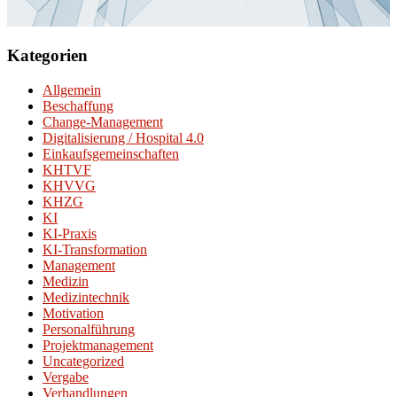
Kategorien
Allgemein
Beschaffung
Change-Management
Digitalisierung / Hospital 4.0
Einkaufsgemeinschaften
KHTVF
KHVVG
KHZG
KI
KI-Praxis
KI-Transformation
Management
Medizin
Medizintechnik
Motivation
Personalführung
Projektmanagement
Uncategorized
Vergabe
Verhandlungen