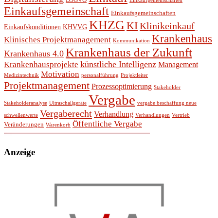
DSGVO
Einkaufgemeinschaften
Einkaufsgemeinschaft
Einkaufsgemeinschaften
KHZG
KI
Klinikeinkauf
Einkaufskonditionen
KHVVG
Krankenhaus
Klinisches Projektmanagement
Kommunikation
Krankenhaus der Zukunft
Krankenhaus 4.0
künstliche Intelligenz
Krankenhausprojekte
Management
Motivation
Medizintechnik
personalführung
Projektleiter
Projektmanagement
Prozessoptimierung
Stakeholder
Vergabe
Stakeholderanalyse
Ultraschallgeräte
vergabe beschaffung neue
Vergaberecht
Verhandlung
schwellenwerte
Verhandlungen
Vertrieb
Öffentliche Vergabe
Veränderungen
Warenkorb
Anzeige