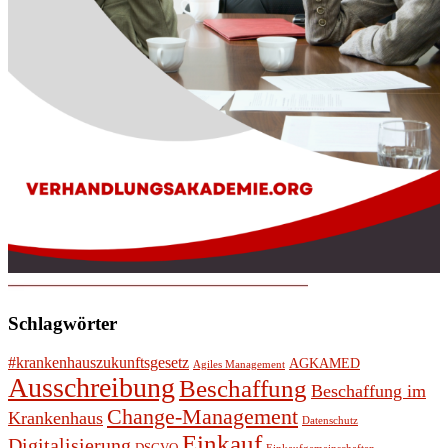
Schlagwörter
#krankenhauszukunftsgesetz
AGKAMED
Agiles Management
Ausschreibung
Beschaffung
Beschaffung im
Change-Management
Krankenhaus
Datenschutz
Einkauf
Digitalisierung