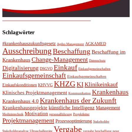
Schlagwörter
#krankenhauszukunftsgesetz
AGKAMED
Agiles Management
Ausschreibung
Beschaffung
Beschaffung im
Change-Management
Krankenhaus
Datenschutz
Einkauf
Digitalisierung
DSGVO
Einkaufgemeinschaften
Einkaufsgemeinschaft
Einkaufsgemeinschaften
KHZG
KI
Klinikeinkauf
Einkaufskonditionen
KHVVG
Krankenhaus
Klinisches Projektmanagement
Kommunikation
Krankenhaus der Zukunft
Krankenhaus 4.0
künstliche Intelligenz
Krankenhausprojekte
Management
Motivation
Medizintechnik
personalführung
Projektleiter
Projektmanagement
Prozessoptimierung
Stakeholder
Vergabe
Stakeholderanalyse
Ultraschallgeräte
vergabe beschaffung neue