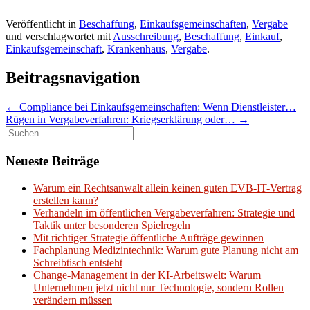
Veröffentlicht in
Beschaffung
,
Einkaufsgemeinschaften
,
Vergabe
und verschlagwortet mit
Ausschreibung
,
Beschaffung
,
Einkauf
,
Einkaufsgemeinschaft
,
Krankenhaus
,
Vergabe
.
Beitragsnavigation
←
Compliance bei Einkaufsgemeinschaften: Wenn Dienstleister…
Rügen in Vergabeverfahren: Kriegserklärung oder…
→
Suchen
nach:
Neueste Beiträge
Warum ein Rechtsanwalt allein keinen guten EVB-IT-Vertrag
erstellen kann?
Verhandeln im öffentlichen Vergabeverfahren: Strategie und
Taktik unter besonderen Spielregeln
Mit richtiger Strategie öffentliche Aufträge gewinnen
Fachplanung Medizintechnik: Warum gute Planung nicht am
Schreibtisch entsteht
Change-Management in der KI-Arbeitswelt: Warum
Unternehmen jetzt nicht nur Technologie, sondern Rollen
verändern müssen