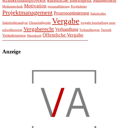
Krankenhausprojekte
Management
Motivation
Medizintechnik
personalführung
Projektleiter
Projektmanagement
Prozessoptimierung
Stakeholder
Vergabe
Stakeholderanalyse
Ultraschallgeräte
vergabe beschaffung neue
Vergaberecht
Verhandlung
schwellenwerte
Verhandlungen
Vertrieb
Öffentliche Vergabe
Veränderungen
Warenkorb
Anzeige