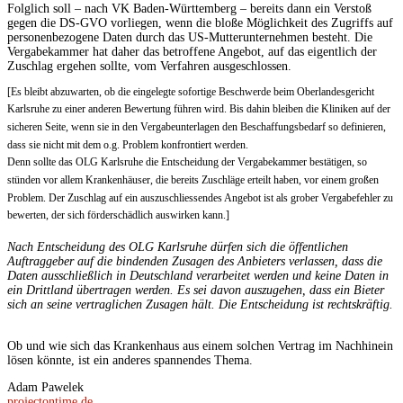
Folglich soll – nach VK Baden-Württemberg – bereits dann ein Verstoß
gegen die DS-GVO vorliegen, wenn die bloße Möglichkeit des Zugriffs auf
personenbezogene Daten durch das US-Mutterunternehmen besteht. Die
Vergabekammer hat daher das betroffene Angebot, auf das eigentlich der
Zuschlag ergehen sollte, vom Verfahren ausgeschlossen.
[Es bleibt abzuwarten, ob die eingelegte sofortige Beschwerde beim Oberlandesgericht
Karlsruhe zu einer anderen Bewertung führen wird. Bis dahin bleiben die Kliniken auf der
sicheren Seite, wenn sie in den Vergabeunterlagen den Beschaffungsbedarf so definieren,
dass sie nicht mit dem o.g. Problem konfrontiert werden.
Denn sollte das OLG Karlsruhe die Entscheidung der Vergabekammer bestätigen, so
stünden vor allem Krankenhäuser, die bereits Zuschläge erteilt haben, vor einem großen
Problem. Der Zuschlag auf ein auszuschliessendes Angebot ist als grober Vergabefehler zu
bewerten, der sich förderschädlich auswirken kann.]
Nach Entscheidung des OLG Karlsruhe dürfen sich die öffentlichen
Auftraggeber auf die bindenden Zusagen des Anbieters verlassen, dass die
Daten ausschließlich in Deutschland verarbeitet werden und keine Daten in
ein Drittland übertragen werden. Es sei davon auszugehen, dass ein Bieter
sich an seine vertraglichen Zusagen hält. Die Entscheidung ist rechtskräftig.
Ob und wie sich das Krankenhaus aus einem solchen Vertrag im Nachhinein
lösen könnte, ist ein anderes spannendes Thema.
Adam Pawelek
projectontime.de