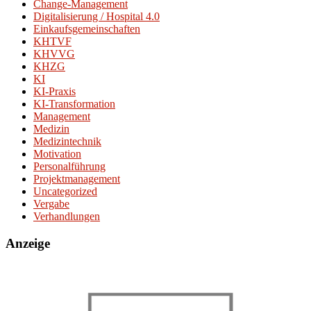
Change-Management
Digitalisierung / Hospital 4.0
Einkaufsgemeinschaften
KHTVF
KHVVG
KHZG
KI
KI-Praxis
KI-Transformation
Management
Medizin
Medizintechnik
Motivation
Personalführung
Projektmanagement
Uncategorized
Vergabe
Verhandlungen
Anzeige