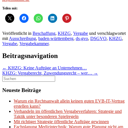
Teilen mit:
Veröffentlicht in
Beschaffung
,
KHZG
,
Vergabe
und verschlagwortet
mit
Ausschreibung
,
baden-württemberg
,
ds-gvo
,
DSGVO
,
KHZG
,
Vergabe
,
Vergabekammer
.
Beitragsnavigation
←
KHZG: Keine Aufträge an Unternehmen…
KHZG: Vergaberecht, Zuwendungsrecht – wer…
→
Suchen
nach:
Neueste Beiträge
Warum ein Rechtsanwalt allein keinen guten EVB-IT-Vertrag
erstellen kann?
Verhandeln im öffentlichen Vergabeverfahren: Strategie und
Taktik unter besonderen Spielregeln
Mit richtiger Strategie öffentliche Aufträge gewinnen
Fachplanung Medizintechnik: Warum gute Planung nicht am