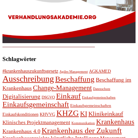
Schlagwörter
#krankenhauszukunftsgesetz
AGKAMED
Agiles Management
Ausschreibung
Beschaffung
Beschaffung im
Change-Management
Krankenhaus
Datenschutz
Einkauf
Digitalisierung
DSGVO
Einkaufgemeinschaften
Einkaufsgemeinschaft
Einkaufsgemeinschaften
KHZG
KI
Klinikeinkauf
Einkaufskonditionen
KHVVG
Krankenhaus
Klinisches Projektmanagement
Kommunikation
Krankenhaus der Zukunft
Krankenhaus 4.0
künstliche Intelligenz