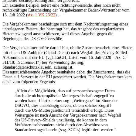
aktueller Rechtssprechung zum Vergaberecht.
Ein aktuelles Beispiel liefert eine richtungsweisende, aber noch nicht
rechtskräftigte Entscheidung der Vergabekammer Baden-Württember vom
13. Juli 2022 (
Az. 1 VK 23/22
) .
Die Vergabekammer beschäftigte sich mit dem Nachprüfungsantrag eines
unterlegenen Bieters, der beantragt hat, das Angebot des erstplatzierten
Bieters zwingend auszuschliessen, weil dieses Angebot gegen die
Regelungen des DS-GVO verstöße.
Die Vergabekammer prüfte darauf hin, ob die Zusammenarbeit eines Bieters
mit einem US-Anbieter (Cloud-Dienst) nach Wegfall des Privacy-Shiled-
Abkommens mit der EU (vgl. EuGH, Urteil vom 16. Juli 2020 – Az. C-
311/18; „Schrems-II“) bei Verwendung der sog.
Standarddatenschutzklauseln, zulässig ist.
Das auszuschliessende Angebot beinhaltete dabei die Zusicherung, dass die
Daten auf Servern in der EU gespeichert werden. Die Vergabekammer kam
dabei zum folgenden Ergebnis:
„Allein die Möglichkeit, dass auf personenbezogene Daten
durch die nichteuropäische Muttergesellschaft zugegriffen
werden kann, führt zu einer sog. „Weitergabe“ im Sinne der
DSGVO, dies unabhängig davon, ob ein solcher Zugriff
durch die US-Muttergesellschaft tatsächlich erfolgt. Diese
Weitergabe ist nach Ansicht der Vergabekammer nach Wegfall
des US-Privacy-Shields unzulässig, sie konnte in dem
Verfahren insbesondere nicht durch den Abschluss von
Standardvertragsklauseln (sog. SCC’s) legitimiert werden.“